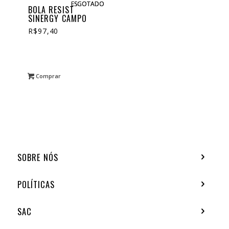
ESGOTADO
ESGOTADO
BOLA RESIST
(24)
CAMISETAS
SINERGY CAMPO
(3)
REGATAS
R$
97,40
Comprar
SOBRE NÓS
POLÍTICAS
SAC